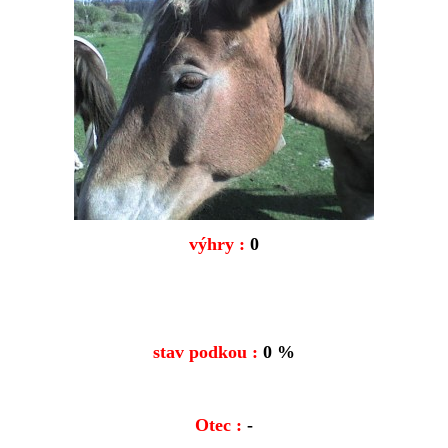
výhry :
0
stav podkou :
0 %
Otec :
-